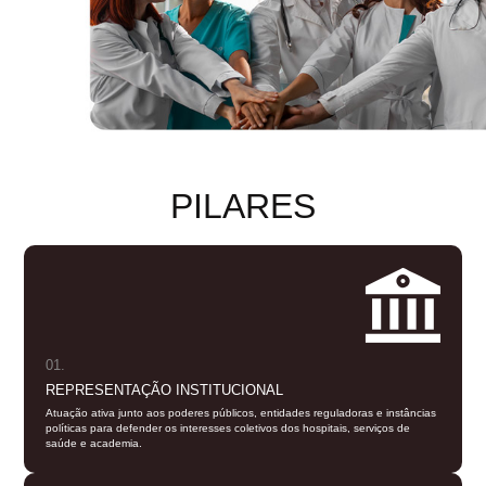
PILARES
01.
REPRESENTAÇÃO INSTITUCIONAL
Atuação ativa junto aos poderes públicos, entidades reguladoras e instâncias
políticas para defender os interesses coletivos dos hospitais, serviços de
saúde e academia.