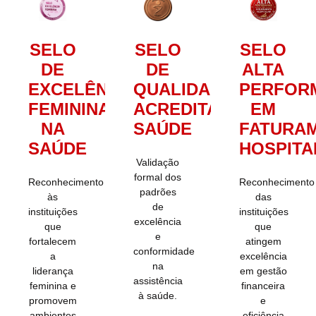
SELO
SELO
SELO
DE
ALTA
DE
EXCELÊNCIA
PERFOR
QUALIDADE
FEMININA
EM
ACREDITA
NA
FATURA
SAÚDE
SAÚDE
HOSPITA
Validação
formal dos
Reconhecimento
Reconhecimento
padrões
às
das
de
instituições
instituições
excelência
que
que
e
fortalecem
atingem
conformidade
a
excelência
na
liderança
em gestão
assistência
feminina e
financeira
à saúde.
promovem
e
ambientes
eficiência