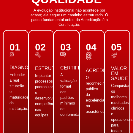
A evolução institucional não acontece por
acaso; ela segue um caminho estruturado. O
passo fundamental antes da Acreditação é a
Certificação.
01
02
03
04
05
DIAGNÓSTICO
CERTIFICAÇÃO
VALOR
ESTRUTURAÇÃO
ACREDITAÇÃO
EM
Entender
A
Implantar
O
SAÚDE
a real
validação
processos
reconhecimento
Conquistar
situação
formal
padronizados
público
os
e
dos
e
da
melhores
maturidade
padrões
desenvolver
excelência
resultados
da
mínimos
competências
na
clínicos
instituição.
de
nas
assistência.
e
conformidade.
equipes.
operacionais
para
toda a