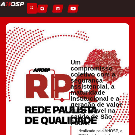
Um
compromisso
coletivo com a
segurança
assistencial, a
maturidade
institucional e a
geração de valor
sustentável na
saúde de São
Paulo.
Idealizada pela AHOSP, a