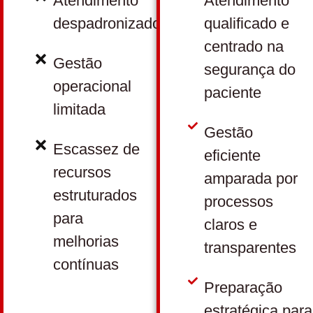
Atendimento
Atendimento
despadronizado
qualificado e
centrado na
Gestão
segurança do
operacional
paciente
limitada
Gestão
Escassez de
eficiente
recursos
amparada por
estruturados
processos
para
claros e
melhorias
transparentes
contínuas
Preparação
estratégica para