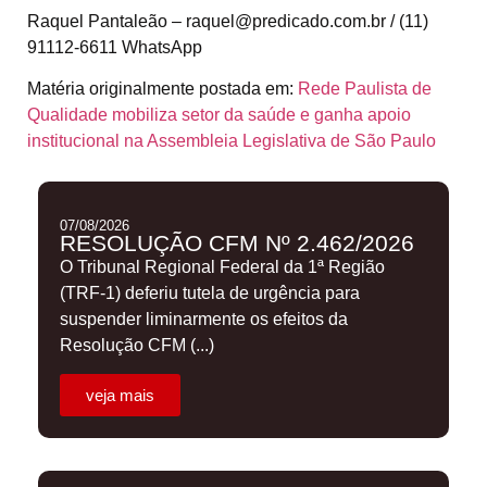
Raquel Pantaleão – raquel@predicado.com.br / (11)
91112-6611 WhatsApp
Matéria originalmente postada em:
Rede Paulista de
Qualidade mobiliza setor da saúde e ganha apoio
institucional na Assembleia Legislativa de São Paulo
07/08/2026
RESOLUÇÃO CFM Nº 2.462/2026
O Tribunal Regional Federal da 1ª Região
(TRF-1) deferiu tutela de urgência para
suspender liminarmente os efeitos da
Resolução CFM (...)
veja mais