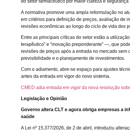
do setor farmacêutico por maior clareza e seguranç
A normativa promove uma ampla reformulação no atu
em critérios para definição de preços, avaliação de 
revisões econômicas ao longo do ciclo de vida dos p
Entre as principais críticas do setor estão a utiliza
terapêutico” e “inovação preponderante” —, que pode
revisões de preços após a entrada no mercado sem c
previsibilidade e o planejamento de investimentos.
Com o adiamento, abre-se espaço para ajustes técnic
antes da entrada em vigor do novo sistema.
CMED adia entrada em vigor da nova resolução sobr
Legislação e Opinião
Governo altera CLT e agora obriga empresas a i
saúde
A Lei nº 15.377/2026, de 2 de abril, introduziu alter