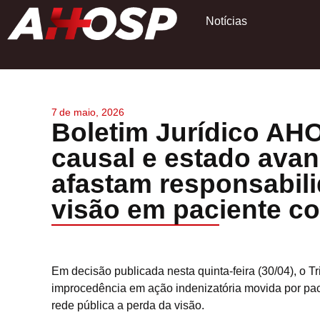
Notícias
7
de
maio, 2026
Boletim Jurídico AH
causal e estado ava
afastam responsabili
visão em paciente co
Em decisão publicada nesta quinta-feira (30/04), o 
improcedência em ação indenizatória movida por paci
rede pública a perda da visão.